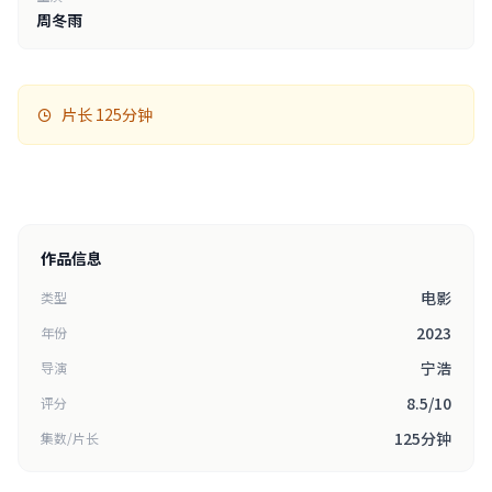
周冬雨
片长 125分钟
作品信息
电影
类型
2023
年份
宁浩
导演
8.5/10
评分
125分钟
集数/片长